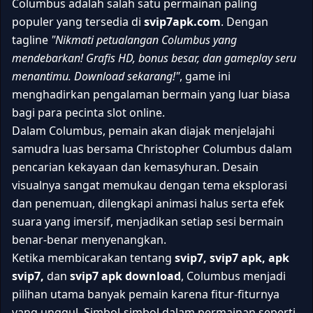
Columbus adalah salah satu permainan paling
populer yang tersedia di
svip7apk.com
. Dengan
tagline
"Nikmati petualangan Columbus yang
mendebarkan! Grafis HD, bonus besar, dan gameplay seru
menantimu. Download sekarang!"
, game ini
menghadirkan pengalaman bermain yang luar biasa
bagi para pecinta slot online.
Dalam Columbus, pemain akan diajak menjelajahi
samudra luas bersama Christopher Columbus dalam
pencarian kekayaan dan kemasyhuran. Desain
visualnya sangat memukau dengan tema eksplorasi
dan penemuan, dilengkapi animasi halus serta efek
suara yang imersif, menjadikan setiap sesi bermain
benar-benar menyenangkan.
Ketika membicarakan tentang
svip7, svip7 apk, apk
svip7,
dan
svip7 apk download
, Columbus menjadi
pilihan utama banyak pemain karena fitur-fiturnya
yang unggul. Simbol-simbol dalam permainan seperti