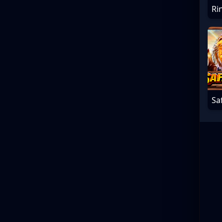
Ri
Sa