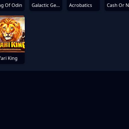
ng Of Odin
Galactic Gems
Acrobatics
fari King