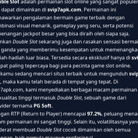
ble Slot
adalah permainan slot online yang sangat popule
 dapat dimainkan di
svip7apk.com
. Permainan ini
awarkan pengalaman bermain game terbaik dengan
binasi visual menarik, gameplay yang seru, serta potensi
enangan jackpot besar yang bisa diraih oleh siapa saja.
inkan
Double Slot
sekarang juga dan rasakan sensasi berma
t ganda yang memberimu kesempatan untuk memenangka
iah-hadiah luar biasa. Tersedia secara eksklusif hanya di
sv
pat paling tepercaya bagi para pecinta game slot online.
a kamu sedang mencari situs terbaik untuk mengunduh
svi
k
, maka kamu telah berada di tempat yang tepat. Di
p7apk.com, kami menyediakan berbagai macam permainan
kualitas tinggi termasuk
Double Slot
, sebuah game dari
vider ternama
PG Soft
.
gan RTP (Return to Player) mencapai
97.2%
, peluang men
am permainan ini sangat tinggi. Selain itu, volatilitasnya ya
derat membuat
Double Slot
cocok dimainkan oleh semua
angan, baik pemula maupun profesional.