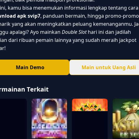
sini, kamu bisa menemukan informasi lengkap tentang cara
nload apk svip7
, panduan bermain, hingga promo-promo
arik yang akan meningkatkan peluang kemenanganmu. Ja
ggu apalagi? Ayo mainkan
Double Slot
hari ini dan jadilah
ian dari ribuan pemain lainnya yang sudah meraih jackpot
ar!
Main Demo
Main untuk Uang Asli
rmainan Terkait