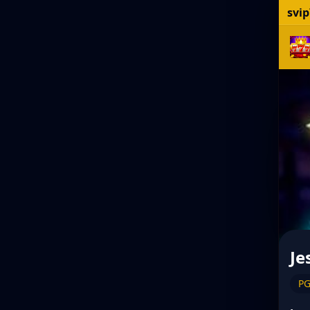
svi
Je
PG