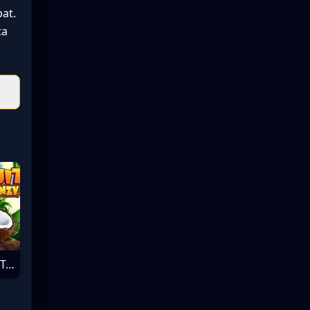
at.
ta
Tiki Fruits Totem Frenzy