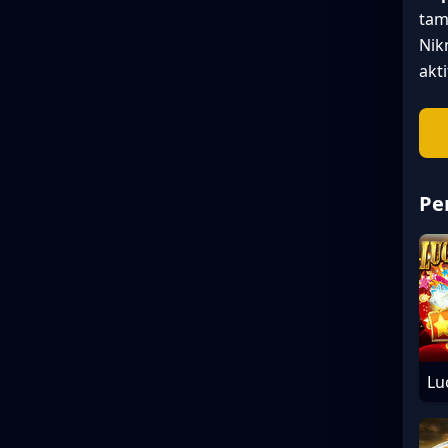
tam
Nik
akti
Pe
Lu