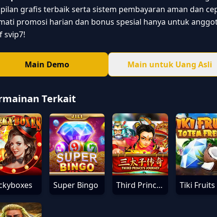
pilan grafis terbaik serta sistem pembayaran aman dan cep
mati promosi harian dan bonus spesial hanya untuk anggo
f svip7!
Main Demo
Main untuk Uang Asli
rmainan Terkait
ckyboxes
Super Bingo
Third Prince's Journey