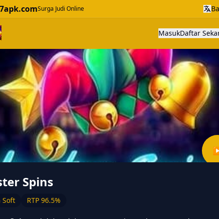
p7apk.com
B
Surga Judi Online
Masuk
Daftar Seka
ster Spins
 Soft
RTP 96.5%