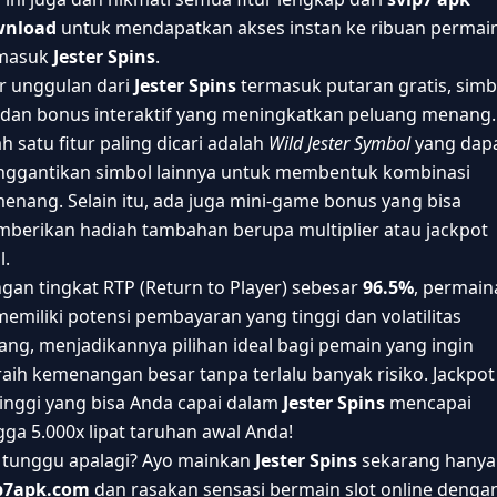
wnload
untuk mendapatkan akses instan ke ribuan permai
masuk
Jester Spins
.
ur unggulan dari
Jester Spins
termasuk putaran gratis, simb
r, dan bonus interaktif yang meningkatkan peluang menang.
ah satu fitur paling dicari adalah
Wild Jester Symbol
yang dap
ggantikan simbol lainnya untuk membentuk kombinasi
enang. Selain itu, ada juga mini-game bonus yang bisa
berikan hadiah tambahan berupa multiplier atau jackpot
l.
gan tingkat RTP (Return to Player) sebesar
96.5%
, permain
 memiliki potensi pembayaran yang tinggi dan volatilitas
ang, menjadikannya pilihan ideal bagi pemain yang ingin
aih kemenangan besar tanpa terlalu banyak risiko. Jackpot
tinggi yang bisa Anda capai dalam
Jester Spins
mencapai
gga 5.000x lipat taruhan awal Anda!
i tunggu apalagi? Ayo mainkan
Jester Spins
sekarang hanya
p7apk.com
dan rasakan sensasi bermain slot online denga