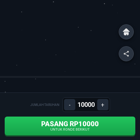
-
+
JUMLAH TARUHAN
PASANG RP10000
UNTUK RONDE BERIKUT