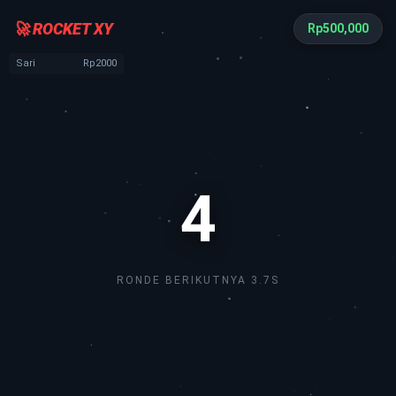
🚀 ROCKET XY
Rp
500,000
Sari
Rp2000
4
RONDE BERIKUTNYA 3.6S