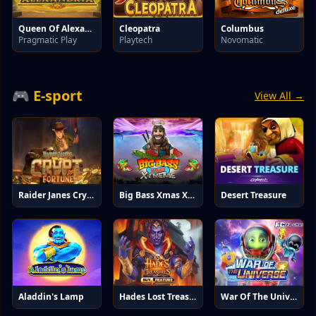
Queen Of Alexandria™
Cleopatra
Columbus
Pragmatic Play
Playtech
Novomatic
🎮 E-sport
View All →
Raider Janes Crypt Of Fortune
Big Bass Xmas Xtreme
Desert Treasure
Hades Lost Treasures
War Of The Universe
Aladdin's Lamp