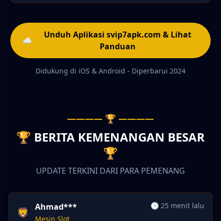
Unduh Aplikasi svip7apk.com & Lihat
☁️
Panduan
Didukung di iOS & Android - Diperbarui 2024
———— 🏆 ————
🏆 BERITA KEMENANGAN BESAR
🏆
UPDATE TERKINI DARI PARA PEMENANG
🕒 25 menit lalu
Ahmad***
🦁
Mesin Slot