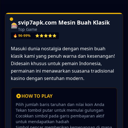
svip7apk.com Mesin Buah Klasik
🎰
Top Game
🔥 96-99%
⭐⭐⭐⭐⭐
Masuki dunia nostalgia dengan mesin buah
klasik kami yang penuh warna dan kesenangan!
Didesain khusus untuk pemain Indonesia,
permainan ini menawarkan suasana tradisional
kasino dengan sentuhan modern.
HOW TO PLAY
Pilih jumlah baris taruhan dan nilai koin Anda
Tekan tombol putar untuk memulai gulungan
Cocokkan simbol pada garis pembayaran aktif
untuk mendapatkan hadiah
Simbol pencar memberikan kemenangan di mana