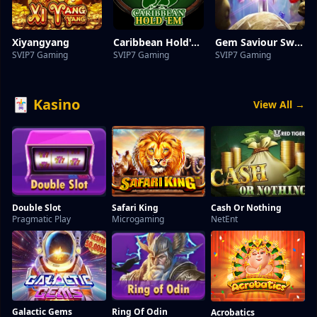
Caribbean Hold'em
Xiyangyang
Gem Saviour Sword
SVIP7 Gaming
SVIP7 Gaming
SVIP7 Gaming
🃏 Kasino
View All →
Double Slot
Cash Or Nothing
Safari King
Pragmatic Play
NetEnt
Microgaming
Galactic Gems
Ring Of Odin
Acrobatics