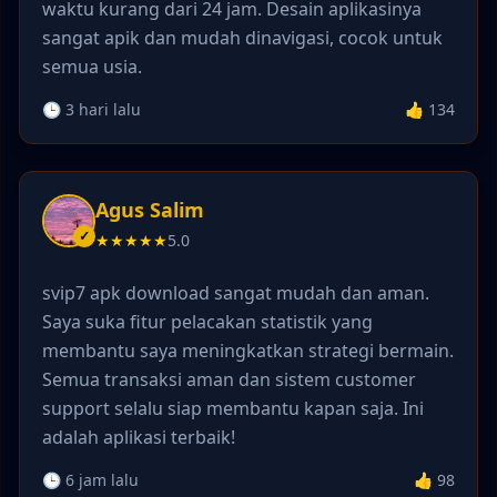
waktu kurang dari 24 jam. Desain aplikasinya
sangat apik dan mudah dinavigasi, cocok untuk
semua usia.
🕒 3 hari lalu
👍 134
Agus Salim
✓
★★★★★
5.0
svip7 apk download sangat mudah dan aman.
Saya suka fitur pelacakan statistik yang
membantu saya meningkatkan strategi bermain.
Semua transaksi aman dan sistem customer
support selalu siap membantu kapan saja. Ini
adalah aplikasi terbaik!
🕒 6 jam lalu
👍 98