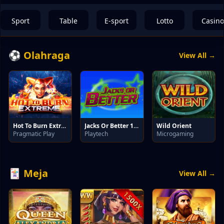
Sport
Table
E-sport
Lotto
Casino
⚽ Olahraga
View All →
Jacks Or Better 100 Hand
Hot To Burn Extreme
Wild Orient
Playtech
Pragmatic Play
Microgaming
🃏 Meja
View All →