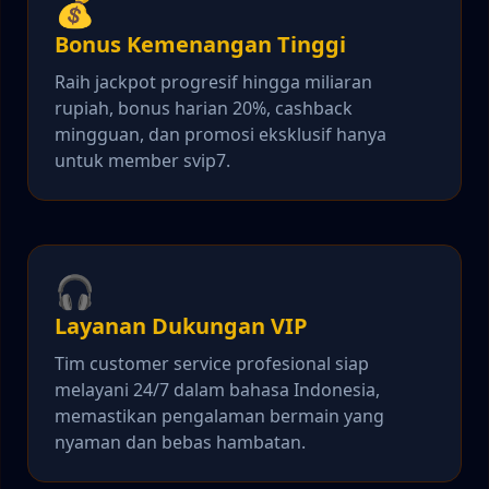
💰
Bonus Kemenangan Tinggi
Raih jackpot progresif hingga miliaran
rupiah, bonus harian 20%, cashback
mingguan, dan promosi eksklusif hanya
untuk member svip7.
🎧
Layanan Dukungan VIP
Tim customer service profesional siap
melayani 24/7 dalam bahasa Indonesia,
memastikan pengalaman bermain yang
nyaman dan bebas hambatan.