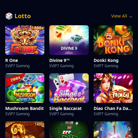
🎲 Lotto
View All →
R One
Divine 9™
Donki Kong
SVIP7 Gaming
SVIP7 Gaming
SVIP7 Gaming
Mushroom Bandit
Single Baccarat
Diao Chan Fa Da Cai
SVIP7 Gaming
SVIP7 Gaming
SVIP7 Gaming