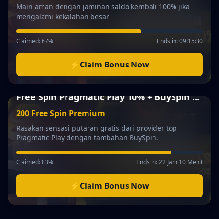
Main aman dengan jaminan saldo kembali 100% jika
mengalami kekalahan besar.
Claimed: 67%
Ends in: 09:15:30
⚡
Claim Bonus Now
Free Spin Pragmatic Play 10% + BuySpin 20%
HOT
200 Free Spin Premium
Rasakan sensasi putaran gratis dari provider top
Pragmatic Play dengan tambahan BuySpin.
Claimed: 83%
Ends in: 22 Jam 10 Menit
⚡
Claim Bonus Now