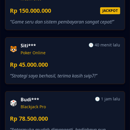
Rp 150.000.000
JACKPOT
“Game seru dan sistem pembayaran sangat cepat!”
🕒 40 menit lalu
Siti***
🐯
Poker Online
Rp 45.000.000
“Strategi saya berhasil, terima kasih svip7!”
🕒 1 jam lalu
Budi***
🎲
Blackjack Pro
Rp 78.500.000
“Antarmuka mudah dimengerti, hadiahnya pun