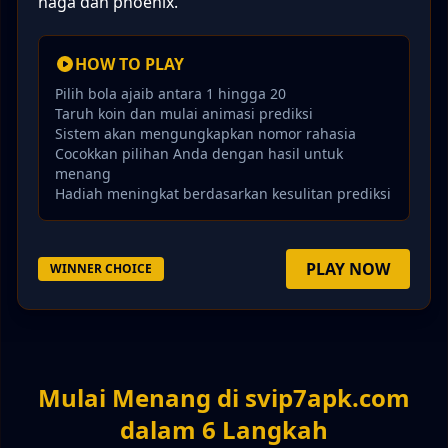
naga dan phoenix.
HOW TO PLAY
Pilih bola ajaib antara 1 hingga 20
Taruh koin dan mulai animasi prediksi
Sistem akan mengungkapkan nomor rahasia
Cocokkan pilihan Anda dengan hasil untuk
menang
Hadiah meningkat berdasarkan kesulitan prediksi
PLAY NOW
WINNER CHOICE
Mulai Menang di svip7apk.com
dalam 6 Langkah