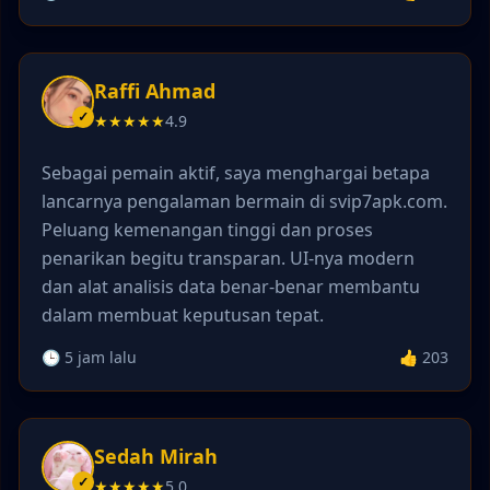
Raffi Ahmad
✓
★★★★★
4.9
Sebagai pemain aktif, saya menghargai betapa
lancarnya pengalaman bermain di svip7apk.com.
Peluang kemenangan tinggi dan proses
penarikan begitu transparan. UI-nya modern
dan alat analisis data benar-benar membantu
dalam membuat keputusan tepat.
🕒 5 jam lalu
👍 203
Sedah Mirah
✓
★★★★★
5.0